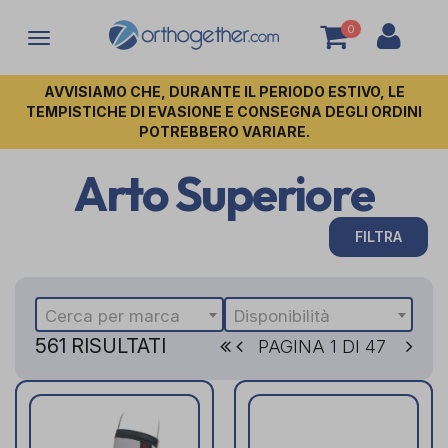
0
Attiva/disattiva
la
navigazione
AVVISIAMO CHE, DURANTE IL PERIODO ESTIVO, LE
TEMPISTICHE DI EVASIONE E CONSEGNA DEGLI ORDINI
POTREBBERO VARIARE.
Arto Superiore
FILTRA
Cerca per marca
Disponibilità
561 RISULTATI
PAGINA 1 DI 47