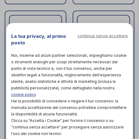
La tua privacy, al primo
continua senza accettare
posto
Noi, insieme ad alcuni partner selezionati, impieghiamo cookie
o strumenti analoghi per scopi strettamente necessari dal
punto di vista tecnico e, con il tuo consenso, anche per
obiettivi legati a funzionalità, miglioramento dell'esperienza
utente, analisi statistiche e attività di marketing (inclusa la
pubblicità personalizzata), come dettagliato nella nostra
135 Immobilizzatore
136
cookie policy
.
di pollice semplice
RHIZOLASTICFIX
Hai la possibilità di concedere o negare il tuo consenso: la
Pavis
Pavis
di
di
mancata accettazione del consenso potrebbe compromettere
ACQUISTA IN
PRODOTTO
la disponibilità di alcune funzionalità.
NEGOZIO DA
ATTUALMENTE NON
Clicca su "Accetta i Cookie" per fornire il consenso o su
38,90€
DISPONIBILE
"continua senza accettare" per proseguire senza autorizzare
ACQUISTA ONLINE DA
l'uso dei cookie non tecnici.
40,00€