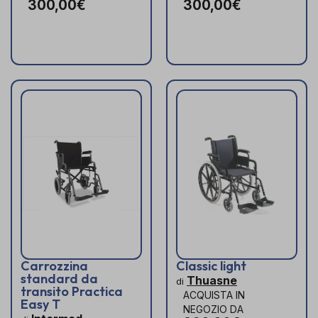
300,00€
300,00€
Carrozzina
Classic light
standard da
Thuasne
di
transito Practica
ACQUISTA IN
Easy T
NEGOZIO DA