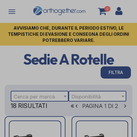
0
Attiva/disattiva
la
navigazione
AVVISIAMO CHE, DURANTE IL PERIODO ESTIVO, LE
TEMPISTICHE DI EVASIONE E CONSEGNA DEGLI ORDINI
POTREBBERO VARIARE.
Sedie A Rotelle
FILTRA
Cerca per marca
Disponibilità
18 RISULTATI
PAGINA 1 DI 2