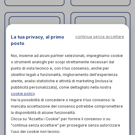
La tua privacy, al primo
continua senza accettare
posto
Noi, insieme ad alcuni partner selezionati, impieghiamo cookie
o strumenti analoghi per scopi strettamente necessari dal
punto di vista tecnico e, con il tuo consenso, anche per
obiettivi legati a funzionalità, miglioramento dell'esperienza
utente, analisi statistiche e attività di marketing (inclusa la
pubblicità personalizzata), come dettagliato nella nostra
Carrozzina
CARROZZINA
cookie policy
.
standard ad
STANDARD Breezy
Hai la possibilità di concedere o negare il tuo consenso: la
autospinta Practica
250
Easy P
mancata accettazione del consenso potrebbe compromettere
Sunrise Medical
di
la disponibilità di alcune funzionalità.
Intermed
di
ACQUISTA IN
Clicca su "Accetta i Cookie" per fornire il consenso o su
PRODOTTO
NEGOZIO DA
"continua senza accettare" per proseguire senza autorizzare
300,00€
ATTUALMENTE NON
l'uso dei cookie non tecnici.
DISPONIBILE