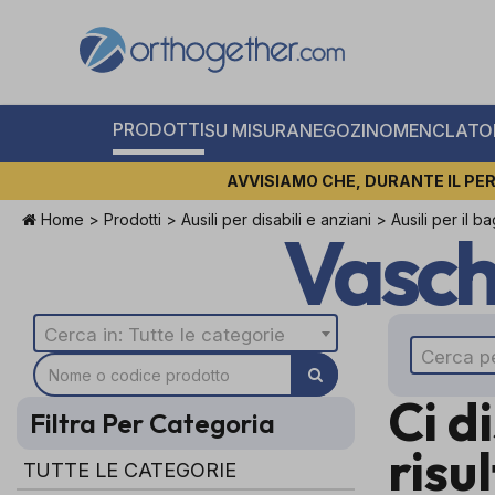
PRODOTTI
SU MISURA
NEGOZI
NOMENCLATOR
AVVISIAMO CHE, DURANTE IL PER
Home
>
Prodotti
>
Ausili per disabili e anziani
>
Ausili per il b
Vasch
Cerca in: Tutte le categorie
Cerca p
Ci d
Filtra Per Categoria
risu
TUTTE LE CATEGORIE