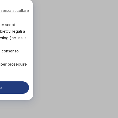
 senza accettare
per scopi
ettivi legati a
eting (inclusa la
el consenso
" per proseguire
e