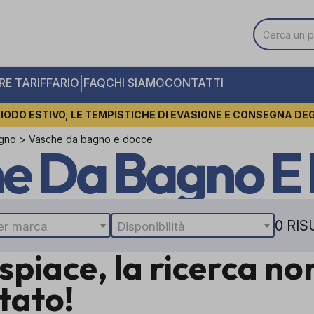
|
E TARIFFARIO
FAQ
CHI SIAMO
CONTATTI
IODO ESTIVO, LE TEMPISTICHE DI EVASIONE E CONSEGNA DE
agno
>
Vasche da bagno e docce
e Da Bagno E
0 RIS
er marca
Disponibilità
ispiace, la ricerca n
ltato!