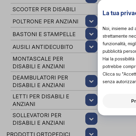
SCOOTER PER DISABILI
La tua priva
POLTRONE PER ANZIANI
Noi, insieme ad 
BASTONI E STAMPELLE
strettamente nece
funzionalità, mig
AUSILI ANTIDECUBITO
pubblicità perso
MONTASCALE PER
Hai la possibili
DISABILI E ANZIANI
potrebbe comprom
Clicca su "Accet
DEAMBULATORI PER
senza autorizzar
DISABILI E ANZIANI
LETTI PER DISABILI E
P
ANZIANI
SOLLEVATORI PER
DISABILI E ANZIANI
PRODOTTI ORTOPEDICI