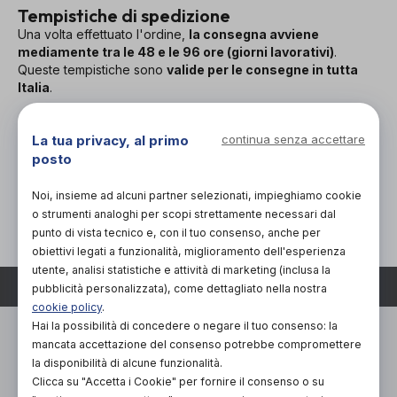
Tempistiche di spedizione
Una volta effettuato l'ordine,
la consegna avviene
mediamente tra le 48 e le 96 ore (giorni lavorativi)
.
Queste tempistiche sono
valide per le consegne in tutta
Italia
.
Nazioni coperte dal servizio
La tua privacy, al primo
continua senza accettare
posto
La consegna dei prodotti, gestita da Orthogether mediante la
società E-Courier può essere effettuata
esclusivamente nel
Noi, insieme ad alcuni partner selezionati, impieghiamo cookie
territorio italiano
.
o strumenti analoghi per scopi strettamente necessari dal
punto di vista tecnico e, con il tuo consenso, anche per
obiettivi legati a funzionalità, miglioramento dell'esperienza
utente, analisi statistiche e attività di marketing (inclusa la
TORNA SU
pubblicità personalizzata), come dettagliato nella nostra
cookie policy
.
Hai la possibilità di concedere o negare il tuo consenso: la
mancata accettazione del consenso potrebbe compromettere
la disponibilità di alcune funzionalità.
Clicca su "Accetta i Cookie" per fornire il consenso o su