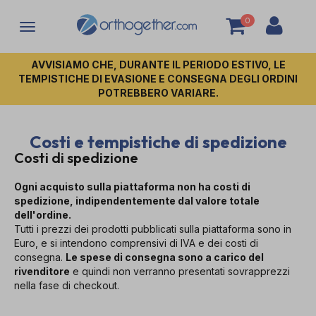
0
Attiva/disattiva
la
navigazione
AVVISIAMO CHE, DURANTE IL PERIODO ESTIVO, LE
TEMPISTICHE DI EVASIONE E CONSEGNA DEGLI ORDINI
POTREBBERO VARIARE.
Costi e tempistiche di spedizione
Costi di spedizione
Ogni acquisto sulla piattaforma non ha costi di
spedizione, indipendentemente dal valore totale
dell'ordine.
Tutti i prezzi dei prodotti pubblicati sulla piattaforma sono in
Euro, e si intendono comprensivi di IVA e dei costi di
consegna.
Le spese di consegna sono a carico del
rivenditore
e quindi non verranno presentati sovrapprezzi
nella fase di checkout.