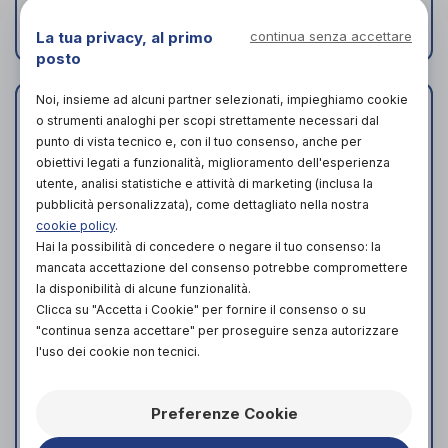
DISPONIBILE
DISPONIBILE
La tua privacy, al primo
continua senza accettare
posto
Noi, insieme ad alcuni partner selezionati, impieghiamo cookie
o strumenti analoghi per scopi strettamente necessari dal
punto di vista tecnico e, con il tuo consenso, anche per
obiettivi legati a funzionalità, miglioramento dell'esperienza
utente, analisi statistiche e attività di marketing (inclusa la
pubblicità personalizzata), come dettagliato nella nostra
cookie policy
.
Hai la possibilità di concedere o negare il tuo consenso: la
mancata accettazione del consenso potrebbe compromettere
la disponibilità di alcune funzionalità.
Clicca su "Accetta i Cookie" per fornire il consenso o su
"continua senza accettare" per proseguire senza autorizzare
DIATERMO MB 200
OTTOTIPO
l'uso dei cookie non tecnici.
- mono/bipolare -
LUMINOSO
200 watt
DECIMALE MISTO -
3 metri
GIMA
di
Preferenze Cookie
GIMA
di
PRODOTTO
PRODOTTO
ATTUALMENTE NON