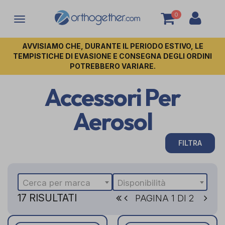
0
Attiva/disattiva
la
navigazione
AVVISIAMO CHE, DURANTE IL PERIODO ESTIVO, LE
TEMPISTICHE DI EVASIONE E CONSEGNA DEGLI ORDINI
POTREBBERO VARIARE.
Accessori Per
Aerosol
FILTRA
Cerca per marca
Disponibilità
17 RISULTATI
PAGINA 1 DI 2