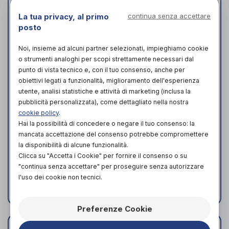
La tua privacy, al primo
continua senza accettare
posto
Noi, insieme ad alcuni partner selezionati, impieghiamo cookie
o strumenti analoghi per scopi strettamente necessari dal
punto di vista tecnico e, con il tuo consenso, anche per
obiettivi legati a funzionalità, miglioramento dell'esperienza
utente, analisi statistiche e attività di marketing (inclusa la
pubblicità personalizzata), come dettagliato nella nostra
cookie policy
.
MASCHERA
MASCHERA
Hai la possibilità di concedere o negare il tuo consenso: la
AEROSOL BB RIC
AEROSOL PED
mancata accettazione del consenso potrebbe compromettere
FLAEM
472010
la disponibilità di alcune funzionalità.
Flaem
Air Liquide
di
di
Clicca su "Accetta i Cookie" per fornire il consenso o su
ACQUISTA IN
Healthcare
"continua senza accettare" per proseguire senza autorizzare
7,00€
NEGOZIO DA
ACQUISTA IN
l'uso dei cookie non tecnici.
4,59€
ACQUISTA ONLINE DA
NEGOZIO DA
5,95€
Preferenze Cookie