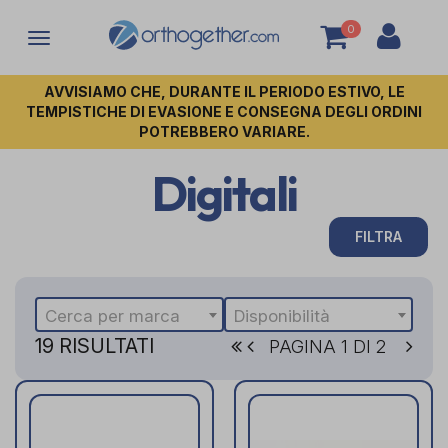
0
Attiva/disattiva
la
navigazione
AVVISIAMO CHE, DURANTE IL PERIODO ESTIVO, LE
TEMPISTICHE DI EVASIONE E CONSEGNA DEGLI ORDINI
POTREBBERO VARIARE.
Digitali
FILTRA
Cerca per marca
Disponibilità
19 RISULTATI
PAGINA 1 DI 2