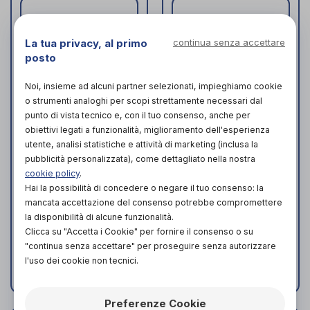
La tua privacy, al primo
continua senza accettare
posto
Noi, insieme ad alcuni partner selezionati, impieghiamo cookie
o strumenti analoghi per scopi strettamente necessari dal
punto di vista tecnico e, con il tuo consenso, anche per
obiettivi legati a funzionalità, miglioramento dell'esperienza
utente, analisi statistiche e attività di marketing (inclusa la
pubblicità personalizzata), come dettagliato nella nostra
MEDIPRESTERIL
NO CONTACT
cookie policy
.
FLEXY TIP
Medel
di
Hai la possibilità di concedere o negare il tuo consenso: la
Medipresteril
di
ACQUISTA IN
mancata accettazione del consenso potrebbe compromettere
ACQUISTA IN
NEGOZIO DA
la disponibilità di alcune funzionalità.
8,90€
49,90€
NEGOZIO DA
Clicca su "Accetta i Cookie" per fornire il consenso o su
"continua senza accettare" per proseguire senza autorizzare
l'uso dei cookie non tecnici.
Preferenze Cookie