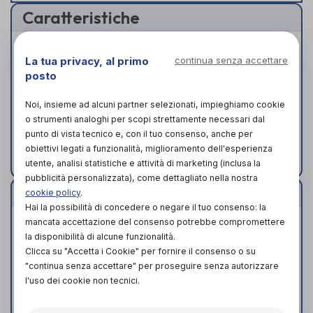
Caratteristiche
ALTEZZE: retro cm 30 e davanti cm 19.
La tua privacy, al primo
continua senza accettare
TESSUTI: elastico tulle traforato con parte
posto
anteriore in velour imbottito. Tiranti in
bendaggio elastico Microgrip.
Noi, insieme ad alcuni partner selezionati, impieghiamo cookie
STECCATURA: quattro 1505 cm 24 retro e
o strumenti analoghi per scopi strettamente necessari dal
due 1304 cm 24 fianco.
punto di vista tecnico e, con il tuo consenso, anche per
obiettivi legati a funzionalità, miglioramento dell'esperienza
CHIUSURA: velcro.
utente, analisi statistiche e attività di marketing (inclusa la
pubblicità personalizzata), come dettagliato nella nostra
Indicazioni
cookie policy
.
Hai la possibilità di concedere o negare il tuo consenso: la
mancata accettazione del consenso potrebbe compromettere
Artrosi dorso-lombare
la disponibilità di alcune funzionalità.
Dorsolombalgia
Clicca su "Accetta i Cookie" per fornire il consenso o su
Ernia del disco dorso-lombare
"continua senza accettare" per proseguire senza autorizzare
Decorso postoperatorio
l'uso dei cookie non tecnici.
Decorso post-traumatico