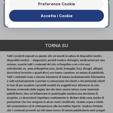
Preferenze Cookie
S
M
L
XL
TAGLIA
Accetta i Cookie
MISURE (CM)
65-75
76-86
87-97
98-108
TORNA SU