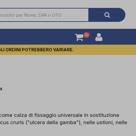
0
GLI ORDINI POTREBBERO VARIARE.
x
come calza di fissaggio universale in sostituzione
’ulcus cruris ("ulcera della gamba"), nelle ustioni, nelle