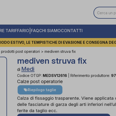
|
E TARIFFARIO
FAQ
CHI SIAMO
CONTATTI
IODO ESTIVO, LE TEMPISTICHE DI EVASIONE E CONSEGNA DE
ri prodotti post operatori
>
mediven struva fix
mediven struva fix
Medi
di
Codice OTGP:
MEDSV12616
|
Riferimento produttore:
97
Calze post operatorie
Riepilogo taglie
Calza di fissaggio trasparente. Viene applicata 
delle fasciature di garza degli arti inferiori nell
ferite da taglio ecc.