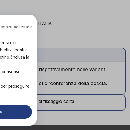
RATIS IN TUTTA ITALIA
 senza accettare
per scopi
ettivi legati a
eting (inclusa la
 e punta chiusa rispettivamente nelle varianti
el consenso
massimo di 70 cm di circonferenza della coscia.
" per proseguire
Calza di fissaggio corta
e