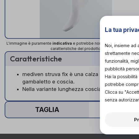
La tua priva
L'immagine è puramente
indicativa
e potrebbe non rispecchiare appien
Noi, insieme ad 
caratteristiche del prodotto.
strettamente nece
Caratteristiche
funzionalità, mig
pubblicità perso
mediven struva fix è una calza di fissaggio tra
Hai la possibili
gambaletto e coscia.
potrebbe comprom
Nella variante lunghezza coscia, mediven struv
Clicca su "Accet
senza autorizzar
TAGLIA
P