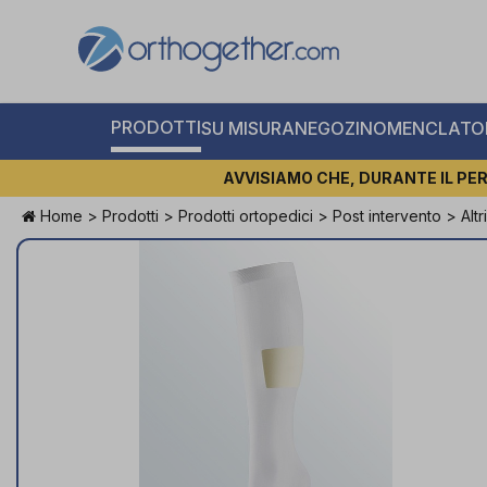
PRODOTTI
SU MISURA
NEGOZI
NOMENCLATOR
AVVISIAMO CHE, DURANTE IL PER
Home
>
Prodotti
>
Prodotti ortopedici
>
Post intervento
>
Alt