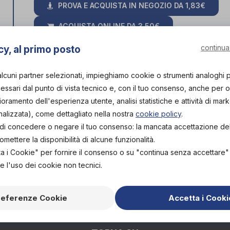
PROVA E ACQUISTA IN NEGOZIO DA
1,83€
ACQUISTA ONLINE DA
3,50€
SPEDIZIONE G
continua
cy, al primo posto
o le
alcuni partner selezionati, impieghiamo cookie o strumenti analoghi 
ssari dal punto di vista tecnico e, con il tuo consenso, anche per obi
lioramento dell'esperienza utente, analisi statistiche e attività di mark
nalizzata), come dettagliato nella nostra
cookie policy
.
sparente, estremamente elastica e traspirante, con piede
tà di concedere o negare il tuo consenso: la mancata accettazione d
ettere la disponibilità di alcune funzionalità.
a fix è adatto a tutte le lunghezze e misure, fino a un 
ta i Cookie" per fornire il consenso o su "continua senza accettare
e l'uso dei cookie non tecnici.
Calza di fissaggio lunga
referenze Cookie
Accetta i Cooki