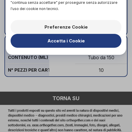
"continua senza accettare" per proseguire senza autorizzare
per verificarne le condizioni.
l'uso dei cookie non tecnici.
• Priva di profumo e conservanti. Per pelli
sensibili.
Preferenze Cookie
Accetta i Cookie
Standard
TAGLIA
CONTENUTO (ML)
Tubo da 150
N° PEZZI PER CARTONE
10
TORNA SU