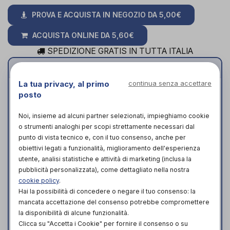
PROVA E ACQUISTA IN NEGOZIO DA
5,00€
ACQUISTA ONLINE DA
5,60€
SPEDIZIONE GRATIS IN TUTTA ITALIA
Caratteristiche
La tua privacy, al primo
continua senza accettare
• Aiuta a prevenire ulteriori danni alla cute.
posto
Per un'azione preventiva nelle zone che
mostrano i primi segni di arrossamento o
Noi, insieme ad alcuni partner selezionati, impieghiamo cookie
o strumenti analoghi per scopi strettamente necessari dal
irritazione, principalmente nella zona
punto di vista tecnico e, con il tuo consenso, anche per
perineale.
obiettivi legati a funzionalità, miglioramento dell'esperienza
• Contiene olii vegetali curativi e vitamina
utente, analisi statistiche e attività di marketing (inclusa la
E. Questa formula delicata vanta una
pubblicità personalizzata), come dettagliato nella nostra
lunga storia di uso e contiene olii vegetali
cookie policy
.
curativi e vitamina E.
Hai la possibilità di concedere o negare il tuo consenso: la
• Facile valutazione delle condizioni della
mancata accettazione del consenso potrebbe compromettere
la disponibilità di alcune funzionalità.
pelle. Formula trasparente che consente di
Clicca su "Accetta i Cookie" per fornire il consenso o su
visualizzare la cute dopo l'applicazione